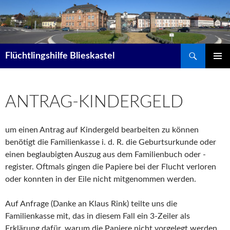
Suchen
Flüchtlingshilfe Blieskastel
ZUM
PRIMÄR
INHALT
MENÜ
SPRINGEN
ANTRAG-KINDERGELD
um einen Antrag auf Kindergeld bearbeiten zu können
benötigt die Familienkasse i. d. R. die Geburtsurkunde oder
einen beglaubigten Auszug aus dem Familienbuch oder -
register. Oftmals gingen die Papiere bei der Flucht verloren
oder konnten in der Eile nicht mitgenommen werden.
Auf Anfrage (Danke an Klaus Rink) teilte uns die
Familienkasse mit, das in diesem Fall ein 3-Zeiler als
Erklärung dafür, warum die Papiere nicht vorgelegt werden