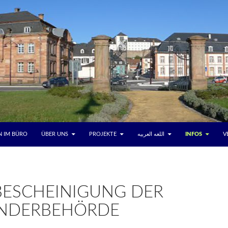
 IM BÜRO
ÜBER UNS
PROJEKTE
اللغه العربيه
INFOS
V
BESCHEINIGUNG DER
NDERBEHÖRDE