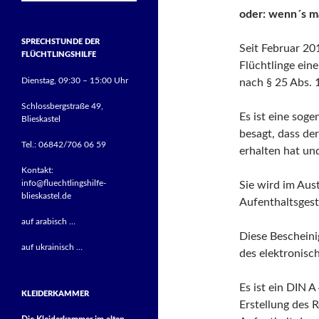
oder: wenn´s ma
SPRECHSTUNDE DER
Seit Februar 20
FLÜCHTLINGSHILFE
Flüchtlinge ein
Dienstag, 09:30 – 15:00 Uhr
nach § 25 Abs. 
Schlossbergstraße 49,
Es ist eine sog
Blieskastel
besagt, dass de
Tel.: 06842/706 06 59
erhalten hat un
Kontakt:
info@fluechtlingshilfe-
Sie wird im Aus
blieskastel.de
Aufenthaltsges
auf arabisch …
Diese Bescheini
auf ukrainisch …
des elektronisch
Es ist ein DIN A
KLEIDERKAMMER
Erstellung des 