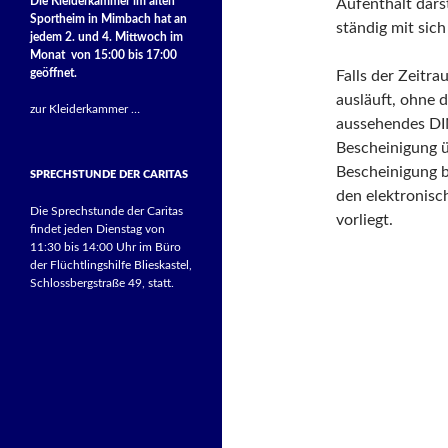
Die Kleiderkammer im alten
Aufenthalt darst
Sportheim in Mimbach hat an
ständig mit sich
jedem 2. und 4. Mittwoch im
Monat von 15:00 bis 17:00
geöffnet.
Falls der Zeitra
ausläuft, ohne d
zur Kleiderkammer …
aussehendes DIN
Bescheinigung üb
Bescheinigung b
SPRECHSTUNDE DER CARITAS
den elektronisc
Die Sprechstunde der Caritas
vorliegt.
findet jeden Dienstag von
11:30 bis 14:00 Uhr im Büro
der Flüchtlingshilfe Blieskastel,
Schlossbergstraße 49, statt.